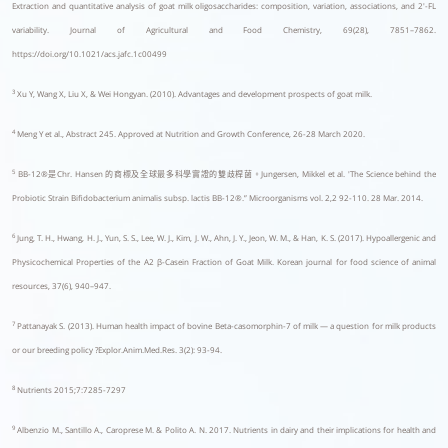
Extraction and quantitative analysis of goat milk oligosaccharides: composition, variation, associations, and 2′-FL
variability. Journal of Agricultural and Food Chemistry, 69(28), 7851–7862.
https://doi.org/10.1021/acs.jafc.1c00499
3
Xu Y, Wang X, Liu X, & Wei Hongyan. (2010). Advantages and development prospects of goat milk.
4
Meng Y et al., Abstract 245. Approved at Nutrition and Growth Conference, 26-28 March 2020.
5
BB-12®是Chr. Hansen 的商標及全球最多科學實證的雙歧桿菌。Jungersen, Mikkel et al. 'The Science behind the
Probiotic Strain Bifidobacterium animalis subsp. lactis BB-12®.” Microorganisms vol. 2,2 92-110. 28 Mar. 2014.
6
Jung, T. H., Hwang, H. J., Yun, S. S., Lee, W. J., Kim, J. W., Ahn, J. Y., Jeon, W. M., & Han, K. S. (2017). Hypoallergenic and
Physicochemical Properties of the A2 β-Casein Fraction of Goat Milk. Korean journal for food science of animal
resources, 37(6), 940–947.
7
Pattanayak S. (2013). Human health impact of bovine Beta-casomorphin-7 of milk — a question for milk products
or our breeding policy ?Explor.Anim.Med.Res. 3(2): 93-94.
8
Nutrients 2015;7:7285-7297
9
Albenzio M., Santillo A., Caroprese M. & Polito A. N. 2017. Nutrients in dairy and their implications for health and