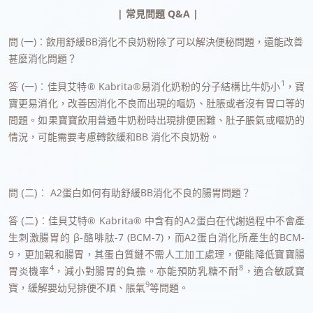
| 常見問題 Q&A |
問 (一)︰飲用舒緩BB消化不良奶粉除了可以解決便秘問題，還能改善
甚麼消化問題？
1
答 (一)︰佳貝艾特® Kabrita®易消化奶粉的分子結構比牛奶小
，寶
寶更易消化，改善因消化不良而出現的嘔奶、肚脹或者沒有胃口等的
問題。如果寶寶飲用普通牛奶粉時出現排便困難、肚子脹氣或嘔奶的
情況，可能需要考慮轉飲緩和BB 消化不良奶粉。
A2蛋白如何有助舒緩BB消化不良的腸胃問題？
問 (二)︰
佳貝艾特® Kabrita® 中含有的A2蛋白在代謝過程中不會產
答 (二)
︰
生刺激腸胃的 β-酪啡肽-7 (BCM-7)，而A2蛋白消化所產生的BCM-
9，更加親和腸胃，其蛋白質鏈不需人工加工處理，便能降低寶寶腸
4
8
胃炎機率
，減小對腸胃的負擔。亦能預防乳糖不耐
，適合敏感寶
9
寶，緩解嬰幼兒排便不順、脹氣
等問題。