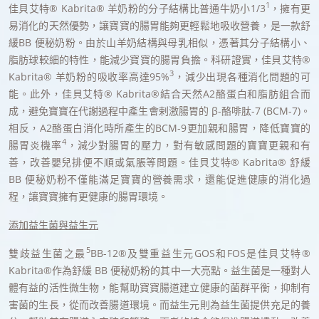
1
佳貝艾特® Kabrita® 羊奶粉的分子結構比普通牛奶小1/3
，擁有更
易消化的天然優勢，讓寶寶的腸胃能夠更輕鬆地吸收營養，是一款舒
緩BB 便秘奶粉。由於山羊奶結構與母乳相似，憑著其分子結構小、
脂肪球較細的特性，能減少寶寶的腸胃負擔。科研證實，佳貝艾特®
3
Kabrita® 羊奶粉的吸收率高達95%
，減少出現各種消化問題的可
能。此外，佳貝艾特® Kabrita®結合天然A2酪蛋白和脂肪組合而
成，避免寶寶在代謝過程中產生會剌激腸胃的 β-酪啡肽-7 (BCM-7)。
相反，A2酪蛋白消化時所產生的BCM-9更加親和腸胃，降低寶寶的
4
腸胃炎機率
，減少對腸胃的壓力，對有敏感問題的寶寶更親和有
善，改善嬰兒排便不順或氣脹等問題。佳貝艾特® Kabrita® 舒緩
BB 便秘奶粉不僅能滿足寶寶的營養需求，還能促進健康的消化過
程，讓寶寶擁有更健康的腸胃環境。
添加益生菌與益生元
5
雙歧益生菌之最
BB-12®及雙重益生元GOS和FOS是佳貝艾特®
Kabrita®作為舒緩 BB 便秘奶粉的其中一大亮點。益生菌是一種對人
體有益的活性微生物，能幫助寶寶腸道建立健康的菌群平衡，抑制有
害菌的生長，從而改善腸道環境。而益生元則為益生菌提供充足的養