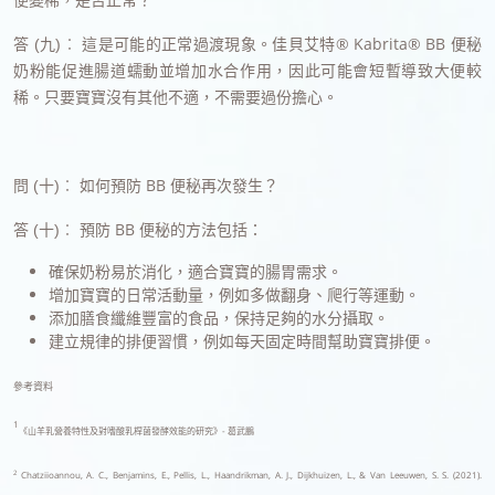
這是可能的正常過渡現象。佳貝艾特® Kabrita® BB 便秘
答 (九)︰
奶粉能促進腸道蠕動並增加水合作用，因此可能會短暫導致大便較
稀。只要寶寶沒有其他不適，不需要過份擔心。
如何預防 BB 便秘再次發生？
問 (十)︰
預防 BB 便秘的方法包括：
答 (十)︰
確保奶粉易於消化，適合寶寶的腸胃需求。
增加寶寶的日常活動量，例如多做翻身、爬行等運動。
添加膳食纖維豐富的食品，保持足夠的水分攝取。
建立規律的排便習慣，例如每天固定時間幫助寶寶排便。
參
考資料
1
《山羊乳營養特性及對嗜酸乳桿菌發酵效能的研究》- 葛武鵬
2
Chatziioannou, A. C., Benjamins, E., Pellis, L., Haandrikman, A. J., Dijkhuizen, L., & Van Leeuwen, S. S. (2021).