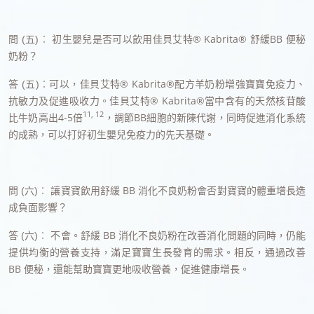
初生嬰兒是否可以飲用佳貝艾特® Kabrita® 舒緩BB 便秘
問 (五)︰
奶粉？
可以，佳貝艾特® Kabrita®配方羊奶粉增強寶寶免疫力、
答
(五)︰
抗敏力及促進吸收力。佳貝艾特® Kabrita®當中含有的天然核苷酸
11,
12
比牛奶高出4-5倍
，調節BB細胞的新陳代謝，同時促進消化系統
的成熟，可以打好初生嬰兒免疫力的先天基礎。
讓寶寶飲用舒緩 BB 消化不良奶粉會否對寶寶的體重增長造
問 (六)︰
成負面影響？
不會。舒緩 BB 消化不良奶粉在改善消化問題的同時，仍能
答 (六)︰
提供均衡的營養支持，滿足寶寶生長發育的需求。相反，通過改善
BB 便秘，還能幫助寶寶更地吸收營養，促進健康增長。