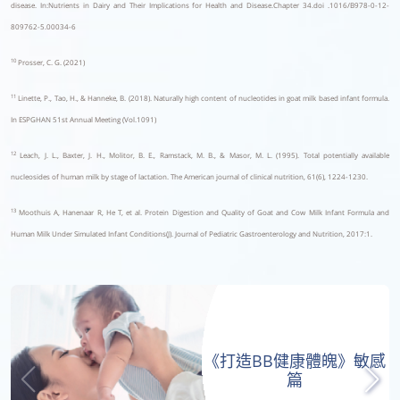
disease. In:Nutrients in Dairy and Their Implications for Health and Disease.Chapter 34.doi .1016/B978-0-12-
809762-5.00034-6
10
Prosser, C. G. (2021)
11
Linette, P., Tao, H., & Hanneke, B. (2018). Naturally high content of nucleotides in goat milk based infant formula.
In ESPGHAN 51st Annual Meeting (Vol.1091)
12
Leach, J. L., Baxter, J. H., Molitor, B. E., Ramstack, M. B., & Masor, M. L. (1995). Total potentially available
nucleosides of human milk by stage of lactation. The American journal of clinical nutrition, 61(6), 1224-1230.
13
Moothuis A, Hanenaar R, He T, et al. Protein Digestion and Quality of Goat and Cow Milk Infant Formula and
Human Milk Under Simulated Infant Conditions(J). Journal of Pediatric Gastroenterology and Nutrition, 2017:1.
《打造BB健康體魄》敏感
篇