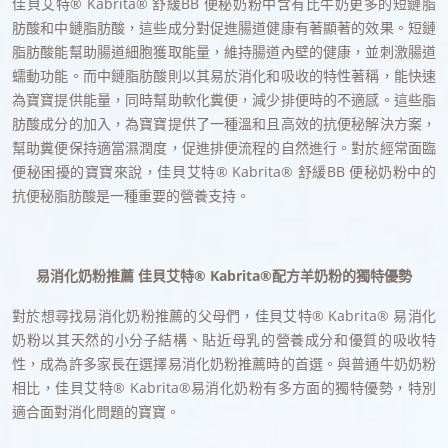
佳貝艾特® Kabrita® 舒緩BB 便秘奶粉中含有比牛奶更多的短鏈脂
肪酸和中鏈脂肪酸，這些成分對促進腸道健康有著顯著的效果。短鏈
脂肪酸能幫助腸道細胞獲取能量，維持腸道內壁的健康，並刺激腸道
蠕動功能。而中鏈脂肪酸則以其易於消化和吸收的特性著稱，能快速
為寶寶提供能量，同時幫助軟化糞便，減少排便時的不適感。這些脂
肪酸成分的加入，為寶寶提供了一種溫和且高效的抗便秘解決方案，
幫助糞便保持適當濕潤度，促進排便流程的自然進行。對於經常面臨
便秘困擾的寶寶來說，佳貝艾特® Kabrita® 舒緩BB 便秘奶粉中的
抗便秘脂肪酸是一種重要的營養支持。
易消化奶粉推薦 佳貝艾特® Kabrita®配方羊奶粉的獨特優勢
對於想尋找易消化奶粉推薦的父母們，佳貝艾特® Kabrita® 易消化
奶粉以其天然的小分子結構、貼近母乳的營養成分和優質的吸收特
性，成為許多家長在選擇易消化奶粉推薦時的首選。與普通牛奶奶粉
相比，佳貝艾特® Kabrita®易消化奶粉有多方面的獨特優勢，特別
適合面對消化問題的寶寶。