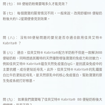
BB 便秘奶粉需要喝多久才能見效？
問 (七)︰
每個寶寶的腸胃情況不同，一般來說，改用舒緩BB 便秘奶
答 (七)︰
粉後大約1-2星期便會見到效果。
沒有BB便秘問題的嬰兒是否亦適合飲用佳貝艾特®
問 (八)︰
Kabrita® ？
適合，佳貝艾特® Kabrita®配方羊奶粉不但是一款解決BB
答 (八)︰
便秘奶粉，同時透過其獨特的天然優勢增強寶寶的免疫力和抗敏力。
例如佳貝艾特® Kabrita®蘊含天然免疫蛋白IgG，是抗感染免疫中的
主要抗體，成份更貼近母乳。此外，佳貝艾特® Kabrita®的乳鐵蛋
白比牛奶更貼近母乳，是天然原乳中的核心免疫蛋白，幫助寶寶的原
生免疫系統打好根基。
如果我們寶寶喝了佳貝艾特® Kabrita® BB 便秘奶粉後大
問 (九)︰
便變稀，是否正常？