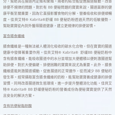
分，幫助其在腸道內定殖和繁殖。兩者的結合能促進腸道蠕動，改善
排便不規律的問題。對於有 BB 便秘問題的寶寶來說，腸道菌群的健
康平衡至關重要，因為它直接影響食物的分解、營養吸收和排便順暢
度。佳貝艾特® Kabrita®舒緩 BB 便秘奶粉透過天然的低敏優勢，
幫助寶寶從內到外獲得腸道健康，建立更規律的排便習慣。
富含膳食纖維
膳食纖維是一種無法被人體消化吸收的碳水化合物，但在寶寶的腸道
健康中發揮著重要作用。佳貝艾特® Kabrita® 舒緩BB 便秘奶粉中
含有膳食纖維，能吸收腸道中的水分並增加大便體積以便刺激腸道幫
助排便。對於大便偏硬、排便困難的寶寶來說尤為重要。此外，膳食
纖維還能刺激腸道蠕動，促進腸道的正常運作，從而減少 BB 便秘的
發生率。經常攝取富含膳食纖維的奶粉，能幫助寶寶養成健康的排便
習慣，同時改善腸道微生態環境，進一步提升整體消化功能。佳貝艾
特® Kabrita® BB 舒緩便秘奶粉的營養成份為便秘寶寶提供了天然
且安全的解決方案。
含有抗便秘脂肪酸