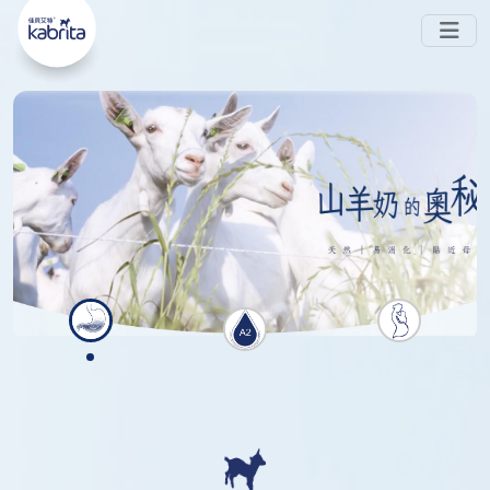
嘅 
-PA ◊ 喺腸道中被消化，唔易形成難以被吸收
#Sn2
嘅鈣皂，可避免
同
 。而且同樣蘊含 
脹氣
便秘
#天然多
 ，親和成分避免脹氣同便秘
。現時在
元營養
HKTVmall公開發售~
香港
會員中心
銷售點
搜索
了解更多