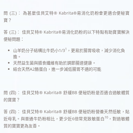
為甚麼佳貝艾特® Kabrita®易消化奶粉會更適合便秘寶
問 (三)︰
寶？
佳貝艾特® Kabrita®易消化奶粉的以下特點有助寶寶解決
答 (三)︰
便秘問題：
1
山羊奶分子結構比牛奶小1/3
，更易於腸胃吸收，減少消化負
擔。
天然益生菌與膳食纖維有助於調節腸道健康。
結合天然A2酪蛋白，進一步減低腸胃不適的可能
佳貝艾特® Kabrita® 舒緩BB 便秘奶粉是否適合過敏體質
問 (四)︰
的寶寶？
佳貝艾特® Kabrita® 舒緩BB 便秘奶粉營養天然低敏，貼
答
(四)︰
10
近母乳。與普通牛奶粉相比，更少近6倍常見致敏蛋白
，對過敏體
質的寶寶更為友善。