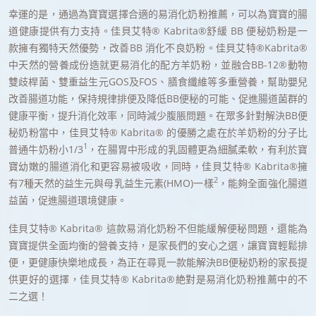
幸運的是，通過為寶寶選擇合適的易消化奶粉推薦，可以為寶寶的腸
道健康提供有力支持。佳貝艾特® Kabrita®舒緩 BB 便秘奶粉是一
款擁有獨特天然優勢，改善BB 消化不良奶粉。佳貝艾特®Kabrita®
中天然的營養成份造就更易消化的配方羊奶粉，並融合BB-12®動物
雙歧桿菌、雙重益生元GOS及FOS、膳食纖維等多重營養，幫助嬰兒
改善腸道功能，保持規律排便及降低BB便秘的可能、促進腸道菌群的
健康平衡，提升消化效率，同時減少腹脹問題。在眾多針對解決BB便
秘奶粉當中，佳貝艾特® Kabrita® 的優勝之處在於羊奶粉的分子比
1
普通牛奶粉小1/3
，在腸胃中形成的乳固體更為細膩柔軟，有利於寶
寶幼嫩的腸道消化和更容易被吸收，同時，佳貝艾特® Kabrita®擁
2
有7種天然的益生元與母乳益生元素(HMO)一樣
，能夠全面強化腸道
益菌，促進腸道環境健康。
佳貝艾特® Kabrita® 這款易消化奶粉不但能緩解便秘問題，還能為
寶寶提供全面均衡的營養支持，是家長們的安心之選，讓寶寶輕鬆排
便，更健康快樂地成長，為正在尋覓一款能解決BB便秘奶粉的家長提
供更好的選擇，佳貝艾特® Kabrita®絶對是易消化奶粉推薦中的不
二之選！