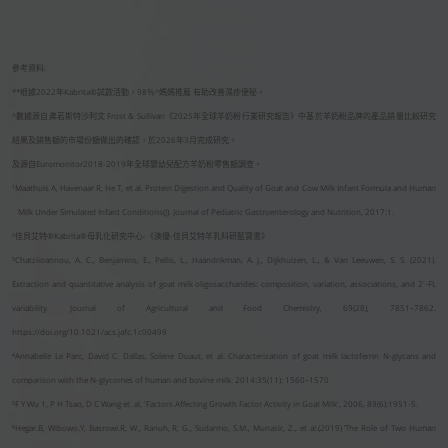
參考資料:
**根據2022年Kabrita®️試飲活動，98％^媽媽推薦 有助改善濕疹便秘。
^數據源自弗若斯特沙利文 Frost & Sullivan《2025年全球羊奶粉行業研究報告》中基於羊奶粉品牌的產品銷量比較研究
結果及銷售額的市場份額做出的確認，於2026年3月完成研究。
及源自Euromonitor2018-2019年全球嬰幼兒配方羊奶粉零售額調查。
¹Maathuis A, Havenaar R, He T, et al. Protein Digestion and Quality of Goat and Cow Milk Infant Formula and Human
Milk Under Simulated Infant Conditions(J). Journal of Pediatric Gastroenterology and Nutrition, 2017:1.
²佳貝艾特®Kabrita®母乳化研究中心-《澳優-佳貝艾特羊乳科研藍寶書》
³Chatziioannou, A. C., Benjamins, E., Pellis, L., Haandrikman, A. J., Dijkhuizen, L., & Van Leeuwen, S. S. (2021).
Extraction and quantitative analysis of goat milk oligosaccharides: composition, variation, associations, and 2′-FL
variability. Journal of Agricultural and Food Chemistry, 69(28), 7851–7862.
https://doi.org/10.1021/acs.jafc.1c00499
⁴Annabelle Le Parc, David C. Dallas, Solene Duaut, et al. Characterization of goat milk lactoferrin N-glycans and
comparison with the N-glycomes of human and bovine milk. 2014:35(11): 1560–1570
⁵F Y Wu 1, P H Tsao, D C Wang et. al, 'Factors Affecting Growth Factor Activity in Goat Milk', 2006, 89(6):1951-5.
⁶Hegar.B, Wibowo.Y, Basrowi.R, W., Ranuh, R, G., Sudarmo, S.M., Munasir, Z., et al.(2019) ‘The Role of Two Human