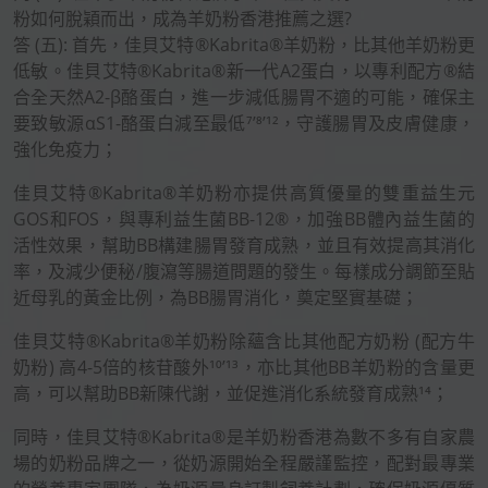
粉如何脫穎而出，成為羊奶粉香港推薦之選?
答 (五): 首先，佳貝艾特®Kabrita®羊奶粉，比其他羊奶粉更
低敏。佳貝艾特®Kabrita®新一代A2蛋白，以專利配方®結
合全天然A2-β酪蛋白，進一步減低腸胃不適的可能，確保主
要致敏源αS1-酪蛋白減至最低⁷’⁸’¹²，守護腸胃及皮膚健康，
強化免疫力；
佳貝艾特®Kabrita®羊奶粉亦提供高質優量的雙重益生元
GOS和FOS，與專利益生菌BB-12®，加強BB體內益生菌的
活性效果，幫助BB構建腸胃發育成熟，並且有效提高其消化
率，及減少便秘/腹瀉等腸道問題的發生。每樣成分調節至貼
近母乳的黃金比例，為BB腸胃消化，奠定堅實基礎；
佳貝艾特®Kabrita®羊奶粉除蘊含比其他配方奶粉 (配方牛
奶粉) 高4-5倍的核苷酸外¹⁰’¹³，亦比其他BB羊奶粉的含量更
高，可以幫助BB新陳代謝，並促進消化系統發育成熟¹⁴；
同時，佳貝艾特®Kabrita®是羊奶粉香港為數不多有自家農
場的奶粉品牌之一，從奶源開始全程嚴謹監控，配對最專業