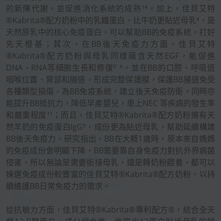
的新陳代謝，並促進消化系統的成熟¹⁴。加上，佳貝艾特
®Kabrita®配方奶粉中的乳鐵蛋白，比牛奶更貼近母乳⁴，是
天然原乳中的核心免疫蛋白，可以幫助BB的免疫系統，打好
先天根基；其次，在BB後天免疫力方面，佳貝艾特
®Kabrita®配方奶粉與母乳同樣蘊含天然EGF，能促進
DNA、RNA等細胞生長和修復⁵’ ⁶。並在BB的口腔、呼吸道
咽喉位置、胃部和腸道，形成完整保護膜，保護BB腸道免受
各種類型損傷，為BB免疫系統，建立後天免疫防衛。同時亦
能提升BB抵抗力，降低早產嬰兒，患上NEC 等疾病的發生率
和嚴重程度¹¹；而且，佳貝艾特®Kabrita®配方奶粉擁有天
然羊奶的免疫蛋白IgG⁹，成份更為貼近母乳，幫助延續構建
BB後天免疫力。研究指出，BB在大概1歲時，原本來自媽媽
的免疫成份會明顯下降，BB需要靠自身免疫力對抗外界病菌
侵害，所以無論是需要銜接母乳，還是轉奶粉餵養，都可以
揀選免疫成份較豐富的佳貝艾特®Kabrita®配方奶粉，以持
續維護BB日常免疫力的需求。
從抗敏力方面，佳貝艾特®Kabrita®專利配方®，結合全天