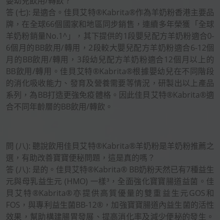
嬰幼兒飲用/轉飲？
答 (七): 是適合。佳貝艾特®Kabrita®作為羊奶粉香港主要品
牌，在全球66個國家和地區同步銷售，連續多年榮獲「全球
羊奶粉銷量No.1^」，其下提供的1段嬰兒配方羊奶粉適合0-
6個月的BB飲用/轉用，2段較大嬰兒配方羊奶粉適合6-12個
月的BB飲用/轉用，3段幼兒配方羊奶粉適合12個月以上的
BB飲用/轉用。佳貝艾特®Kabrita®根據嬰幼兒在不同階段
的消化吸收能力、發育及營養需要等情況，研製出以上產品
系列，為BB打造更強免疫體格。因此佳貝艾特®Kabrita®適
合不同年齡層的BB飲用/轉飲。
問 (八): 聽說飲用佳貝艾特®Kabrita®羊奶粉是羊奶粉推薦之
選，有助改善寶寶便秘問題，這是真的嗎？
答 (八): 是的。佳貝艾特®Kabrita® BB奶粉天然已有7種益生
元與母乳益生元 (HMO) 一樣³，全面強化寶寶腸道益菌。佳
貝艾特®Kabrita®亦提供高質優量的雙重益生元GOS和
FOS，與專利益生菌BB-12®，加強寶寶腸道內益生菌的活性
效果，幫助構建腸胃發展、提高消化率及減少便秘的發生。