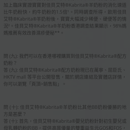
加上臨床實證寶寶對佳貝艾特®Kabrita®羊奶粉的消化速道
比牛奶粉快，約牛奶粉的1.5倍¹。同時調查所得，飲用佳貝
艾特®Kabrita®羊奶粉後，寶寶大幅減少稀便、硬便等的情
況²。佳貝艾特®Kabrita®羊奶粉香港調查結果顯示，98%媽
媽推薦有效改善濕疹便秘**。
問 (九): 我們可以在香港哪裡購買到佳貝艾特®Kabrita®配方
奶粉？
答 (九): 佳貝艾特®Kabrita®配方奶粉現已在萬寧、屈臣氏、
HKTV mall 等平台公開發售，關於網店連結及實體店詳情，
你可以瀏覽「頁頂>銷售點」。
問 (十): 佳貝艾特®Kabrita®羊奶粉比其他BB奶粉優勝的地
方是甚麼？
答 (十): 首先，佳貝艾特®Kabrita®嬰兒奶粉針對初生嬰兒或
母乳轉奶粉的BB，提供高質優量的雙重益生元GOS和FOS，