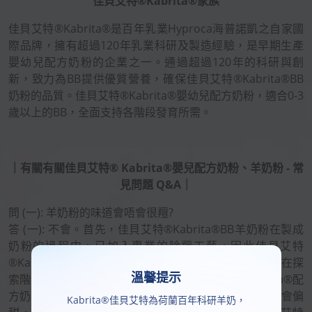
佳貝艾特®Kabrita®家族
佳貝艾特®Kabrita®是百年乳業Hyproca海普諾凱之自家國
際品牌，擁有超過120年乳業科研及製造經驗，是早期生產
嬰幼兒配方奶粉的企業之一。通過超過120年的科研與創
新，致力為BB提供優質營養，確保佳貝艾特®Kabrita®BB
奶粉的品質。佳貝艾特®Kabrita®嬰幼兒配方奶粉，適合0-3
歲以上的BB，全面支持各階段發育所需。
｜有關有關佳貝艾特® Kabrita®嬰兒配方奶粉、羊奶粉 - 常
見問題 Q&A｜
問 (一): 羊奶粉的味道會唔會很羶?
答 (一): 不會。首先，佳貝艾特®Kabrita®BB羊奶粉在製成
奶粉的過程中，已加入專業的除羶工藝，因此佳貝艾特
®Kabrita®配方奶粉不會有羶味，而且BB對各種味道還在探
溫馨提示
索階段，接受程度一般較大。此外，佳貝艾特®Kabrita®配
方奶粉沒有添加蔗糖、麥芽糊精、香料、香精，味道不會偏
Kabrita®佳貝艾特為荷蘭百年科研羊奶，