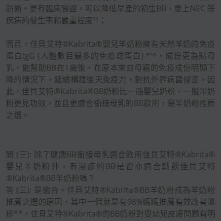
防衛。更有臨床實證，可以降低早產的初生BB，患上NEC 等
疾病的發生率和嚴重程度¹¹；
而且，佳貝艾特®Kabrita®嬰兒羊奶粉擁有天然羊奶的免疫
蛋白IgG (人體數目最多的免疫球蛋白) ⁹’¹⁵，成份更為貼母
乳，能幫助BB在1歲後，在原本來自母親的免疫成份明顯下
降的情況下，延續構建後天免疫力，對抗外界病菌侵害。因
此，佳貝艾特®Kabrita®BB奶粉比一般嬰兒奶粉、一般羊奶
粉更見功效，並且更適合銜接母乳的BB飲用，是羊奶粉推薦
之選。
問 (三): 除了健康BB銜接母乳適合飲用佳貝艾特®Kabrita®
嬰兒羊奶粉外，有濕疹的BB是否亦適合轉飲佳貝艾特
®Kabrita®BB羊奶粉嗎？
答 (三): 是適合。佳貝艾特®Kabrita®BB羊奶粉成為羊奶粉
推薦之選的原因，其中一個就是有98%媽媽推薦有效改善濕
疹**。佳貝艾特®Kabrita®的BB奶粉對嬰幼兒皮膚問題有明