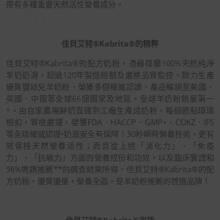
帶有多種重要天然活性營養成分。
佳貝艾特®Kabrita®的精粹
佳貝艾特®Kabrita®的配方奶粉，憑藉荷蘭100%天然純淨
羊奶奶源，超過120年製造經驗及嚴格品質監控，致力生產
優質嬰幼兒羊奶粉，榮獲多個權威認證，產品暢銷至美國、
英國、中國等全球66個國家及地區，全球羊奶粉銷量第一
^。由自家農場鮮奶直運到工廠生產成奶粉，每個節點環環
相扣，質檢嚴謹，榮獲FDA、HACCP、GMP+、COKZ、IFS
等全球權威認證•奶源安全有保障！30秒瞬時鎖養技術，更有
效保持天然營養活性；而且從上述「消化力」、「免疫
力」、「抗敏力」方面的營養成份和功效，以及臨床實證和
98%媽媽推薦**的調查結果所得，佳貝艾特®Kabrita®的配
方奶粉，優質優量，營養全面，是羊奶粉推薦的首選品牌！