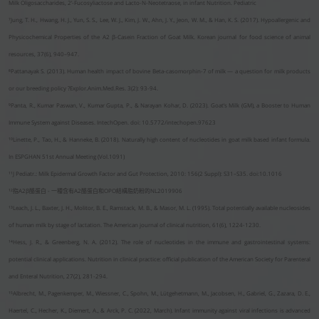
Milk Oligosaccharides, 2’-Fucosyliactose and Lacto-N-Neotetraose, in infant Nutrition. Pediatric
⁷Jung, T. H., Hwang, H. J., Yun, S. S., Lee, W. J., Kim, J. W., Ahn, J. Y., Jeon, W. M., & Han, K. S. (2017). Hypoallergenic and
Physicochemical Properties of the A2 β-Casein Fraction of Goat Milk. Korean journal for food science of animal
resources, 37(6), 940–947.
⁸Pattanayak S. (2013). Human health impact of bovine Beta-casomorphin-7 of milk — a question for milk products
or our breeding policy ?Explor.Anim.Med.Res. 3(2): 93-94.
⁹Panta, R., Kumar Paswan, V., Kumar Gupta, P., & Narayan Kohar, D. (2023). Goat’s Milk (GM), a Booster to Human
Immune System against Diseases. IntechOpen. doi: 10.5772/intechopen.97623
¹⁰Linette, P., Tao, H., & Hanneke, B. (2018). Naturally high content of nucleotides in goat milk based infant formula.
In ESPGHAN 51st Annual Meeting (Vol.1091)
¹¹J Pediatr.: Milk Epidermal Growth Factor and Gut Protection, 2010: 156(2 Suppl): S31–S35. doi:10.1016
¹²指A2β酪蛋白 - 一種含有A2酪蛋白和OPO結構脂奶粉的NL2019906
¹³Leach, J. L., Baxter, J. H., Molitor, B. E., Ramstack, M. B., & Masor, M. L. (1995). Total potentially available nucleosides
of human milk by stage of lactation. The American journal of clinical nutrition, 61(6), 1224-1230.
¹⁴Hess, J. R., & Greenberg, N. A. (2012). The role of nucleotides in the immune and gastrointestinal systems:
potential clinical applications. Nutrition in clinical practice: official publication of the American Society for Parenteral
and Enteral Nutrition, 27(2), 281-294.
¹⁵Albrecht, M., Pagenkemper, M., Wiessner, C., Spohn, M., Lütgehetmann, M., Jacobsen, H., Gabriel, G., Zazara, D. E.,
Haertel, C., Hecher, K., Diemert, A., & Arck, P. C. (2022, March). Infant immunity against viral infections is advanced