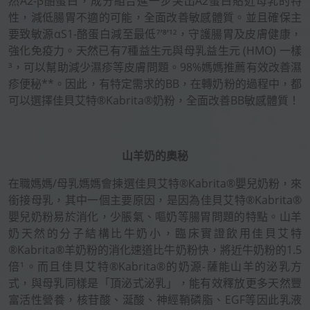
然A2-β酪蛋白，成分組合進一步突出A2蛋白貼近母乳的特
性，減低腸胃不適的可能，全面改善敏感體質。並且確保主
要致敏源αS1-酪蛋白減至最低⁷’⁸’¹²，守護腸胃及皮膚健康，
強化免疫力。天然已有7種益生元與母乳益生元 (HMO) 一樣
³，可以幫助減少濕疹等皮膚問題。98%媽媽推薦有效改善濕
疹便秘**。因此，有特定需求的BB，在轉奶粉的過程中，都
可以選擇佳貝艾特®Kabrita®奶粉，全面改善BB敏感體質！
山羊奶的奧秘
在職媽媽/母乳媽媽會揀選佳貝艾特®Kabrita®嬰兒奶粉，來
銜接母乳，其中一個主要原因，是因為佳貝艾特®Kabrita®
嬰兒奶粉易於消化，少脹氣、嘔奶等腸胃問題的特點。山羊
奶天然的分子結構比牛奶小，臨床實證飲用佳貝艾特
®Kabrita®羊奶粉的消化速道比牛奶粉快，將近牛奶粉的1.5
倍¹。而且佳貝艾特®Kabrita®的奶源-薩能山羊的泌乳方
式，與母乳同樣是「頂泌式泌乳」，能有效釋放更多天然豐
富活性營養，核苷酸、涎酸、神經鞘磷脂、EGF等因此乳液