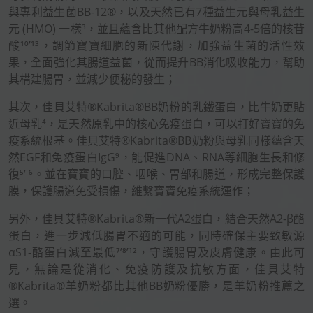
與專利益生菌BB-12®，以及天然已有7種益生元與母乳益生
元 (HMO) 一樣³，並且蘊含比其他配方牛奶粉高4-5倍的核苷
酸¹⁰’¹³，調節寶寶細胞的新陳代謝，加強益生菌的活性效
果，全面強化其腸道益菌，從而提升BB消化吸收能力，幫助
其構建腸胃，並減少便秘的發生；
其次，佳貝艾特®Kabrita®BB奶粉的乳鐵蛋白，比牛奶更貼
近母乳⁴，是天然原乳中的核心免疫蛋白，可以打好寶寶的免
疫系統根基。佳貝艾特®Kabrita®BB奶粉與母乳同樣蘊含天
然EGF和免疫蛋白IgG⁹，能促進DNA、RNA等細胞生長和修
復⁵’ ⁶。並在寶寶的口腔、咽喉、胃部和腸道，形成完整保護
膜，保護腸道免受損傷，維繫寶寶免疫系統運作；
另外，佳貝艾特®Kabrita®新一代A2蛋白，結合天然A2-β酪
蛋白，進一步減低腸胃不適的可能，同時確保主要致敏源
αS1-酪蛋白減至最低⁷’⁸’¹²，守護腸胃及皮膚健康。由此可
見，無論是從消化、免疫防護及抗敏方面，佳貝艾特
®Kabrita®羊奶粉都比其他BB奶粉優勝，是羊奶粉推薦之
選。