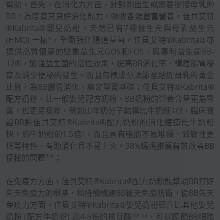
幫助。首先，在消化力方面，針對剛出生或需要銜接母乳的
BB，為培養其良好消化能力，吸收各類豐富營養，佳貝艾特
®Kabrita®嬰兒奶粉，天然已有7種益生元與母乳益生元
(HMO) 一樣³，全面強化腸道益菌。佳貝艾特®Kabrita®亦
提供高質優量的雙重益生元GOS和FOS，與專利益生菌BB-
12®，加強益生菌的活性效果，提高BB消化率、構建腸胃發
育及減少便秘的發生。而且每樣成分調節至貼近母乳的黃金
比例，為BB腸胃消化，奠定堅實基礎；佳貝艾特®Kabrita®
配方奶粉，比一般嬰兒配方奶粉、BB奶粉的營養含量更為豐
富，也更易吸收，例如山羊奶分子結構比牛奶細1/3，臨床實
證BB對佳貝艾特®Kabrita®配方奶粉的消化速道比牛奶粉
快，約牛奶粉的1.5倍¹。而且具有脂肪不易堆積、致敏性更
低等特性，有助消化且不易上火。98%媽媽推薦有效改善BB
便秘的問題**；
在免疫力方面，佳貝艾特®Kabrita®配方奶粉能幫助BB打好
先天免疫力的根基，和持續構建BB後天免疫防衛。從BB先天
免疫力方面，佳貝艾特®Kabrita®嬰兒奶粉蘊含比其他嬰兒
奶粉 (配方牛奶粉) 高4-5倍的核苷酸¹⁰’ ¹³，可以調節BB細胞