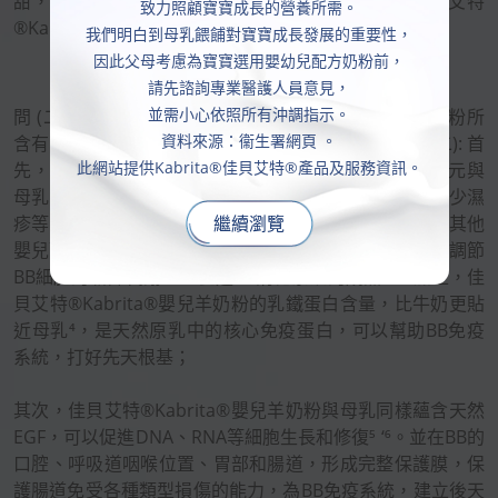
甜，可以減少喉嚨有痰、蛀牙及挑食的狀況，令佳貝艾特
致力照顧寶寶成長的營養所需。
®Kabrita®羊奶粉香港大受歡迎。
我們明白到母乳餵餔對寶寶成長發展的重要性，
因此父母考慮為寶寶選用嬰幼兒配方奶粉前，
請先諮詢專業醫護人員意見，
並需小心依照所有沖調指示。
問 (二): 為何有不少媽媽講述佳貝艾特® Kabrita®羊奶粉所
資料來源：衞生署網頁 。
含有的營養和功能接近母乳，是羊奶粉推薦之選？答 (二): 首
此網站提供Kabrita®佳貝艾特®產品及服務資訊。
先，佳貝艾特®Kabrita®嬰兒羊奶粉天然已有7種益生元與
母乳益生元 (HMO) 一樣³，全面強化腸道益菌，幫助減少濕
繼續瀏覽
疹等皮膚問題；佳貝艾特®Kabrita®嬰兒羊奶粉蘊含比其他
嬰兒配方奶粉 (配方牛奶粉) 高4-5倍的核苷酸¹⁰’¹³，可以調節
BB細胞的新陳代謝，並促進BB消化系統的成熟¹⁴。加上，佳
貝艾特®Kabrita®嬰兒羊奶粉的乳鐵蛋白含量，比牛奶更貼
近母乳⁴，是天然原乳中的核心免疫蛋白，可以幫助BB免疫
系統，打好先天根基；
其次，佳貝艾特®Kabrita®嬰兒羊奶粉與母乳同樣蘊含天然
EGF，可以促進DNA、RNA等細胞生長和修復⁵ ‘⁶。並在BB的
口腔、呼吸道咽喉位置、胃部和腸道，形成完整保護膜，保
護腸道免受各種類型損傷的能力，為BB免疫系統，建立後天