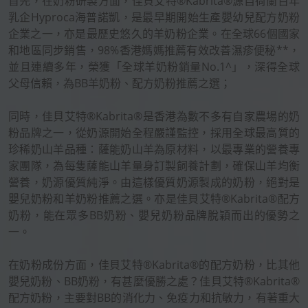
首先，在奶粉研製方面，佳貝艾特®Kabrita®源自荷蘭百年
乳企Hyproca海普諾凱，是最早期開始生產嬰幼兒配方奶粉
企業之一，亦是最歷史悠久的羊奶粉企業。在全球66個國家
和地區同步銷售，98%香港媽媽推薦有效改善濕疹便秘**，
並且連續多年，榮獲「全球羊奶粉銷量No.1^」，深得全球
父母信賴，為BB羊奶粉、配方奶粉推薦之選；
同時，佳貝艾特®Kabrita®是香港為數不多有自家農場的奶
粉品牌之一，從奶源開始全程嚴謹監控，採用全球最高質的
珍稀奶山羊品種：薩能奶山羊為原材料，以最專業的營養專
家團隊，為每隻薩能山羊量身訂製飼養計劃，確保山羊均衡
營養，奶源優質純淨。由這樣優質奶源製成的奶粉，絕對是
嬰兒奶粉和羊奶粉推薦之選。亦是佳貝艾特®Kabrita®配方
奶粉，能在眾多BB奶粉、嬰兒奶粉品牌脫穎而出的優勢之
一。
在奶粉成份方面，佳貝艾特®Kabrita®的配方奶粉，比其他
嬰兒奶粉、BB奶粉，有甚麼優勝之處？佳貝艾特®Kabrita®
配方奶粉，主要對BB的消化力、免疫力和抗敏力，有著重大