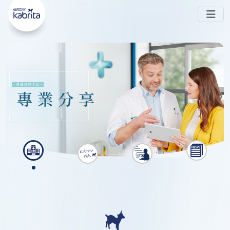
嘅 
-PA ◊ 喺腸道中被消化，唔易形成難以被吸收
#Sn2
嘅鈣皂，可避免
同
 。而且同樣蘊含 
脹氣
便秘
#天然多
 ，親和成分避免脹氣同便秘
。現時在
元營養
HKTVmall公開發售~
香港
會員中心
銷售點
搜索
了解更多