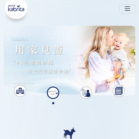
嘅 
-PA ◊ 喺腸道中被消化，唔易形成難以被吸收
#Sn2
嘅鈣皂，可避免
同
 。而且同樣蘊含 
脹氣
便秘
#天然多
 ，親和成分避免脹氣同便秘
。現時在
元營養
HKTVmall公開發售~
香港
會員中心
銷售點
搜索
了解更多