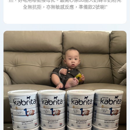
全無抗拒，亦無敏感反應，準備飲2號喇!"