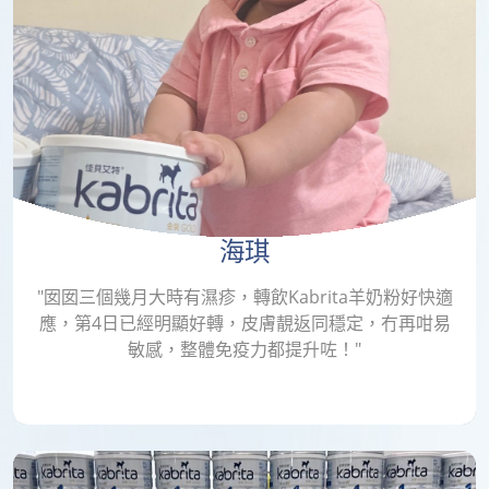
海琪
"囡囡三個幾月大時有濕疹，轉飲Kabrita羊奶粉好快適
應，第4日已經明顯好轉，皮膚靚返同穩定，冇再咁易
敏感，整體免疫力都提升咗！"