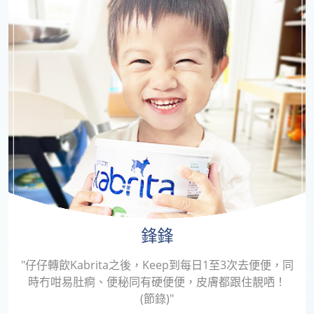
鋒鋒
"仔仔轉飲Kabrita之後，Keep到每日1至3次去便便，同
時冇咁易肚痾、便秘同有硬便便，皮膚都跟住靚哂！
(節錄)"