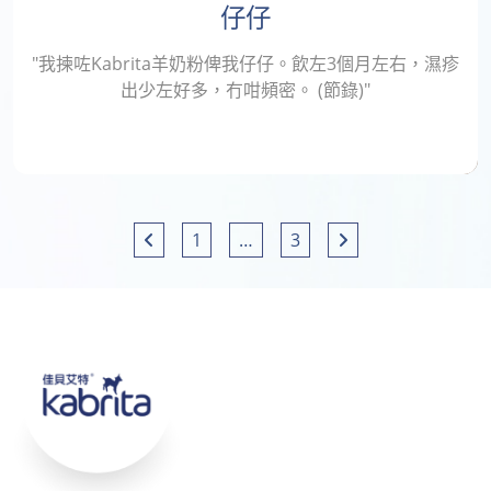
仔仔
"我揀咗Kabrita羊奶粉俾我仔仔。飲左3個月左右，濕疹
出少左好多，冇咁頻密。 (節錄)"
1
…
3