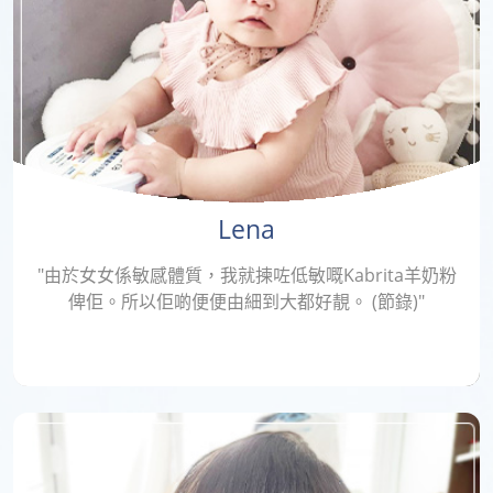
Lena
"由於女女係敏感體質，我就揀咗低敏嘅Kabrita羊奶粉
俾佢。所以佢啲便便由細到大都好靚。 (節錄)"