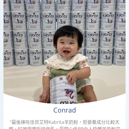
Conrad
"最後揀咗佳貝艾特Kabrita羊奶粉，佢營養成分比較天
然，好啱用嚟銜接母乳。最開心係BB由人奶轉羊奶粉完