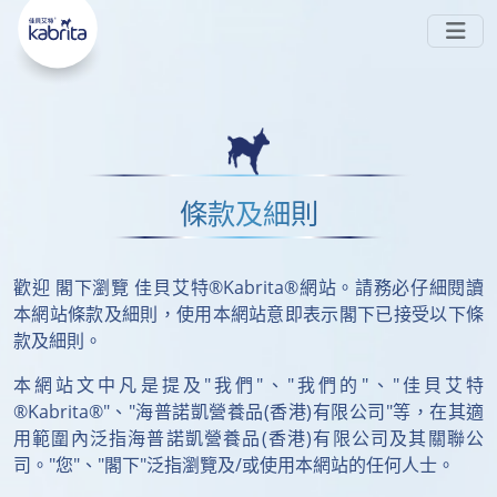
嘅 
-PA ◊ 喺腸道中被消化，唔易形成難以被吸收
#Sn2
嘅鈣皂，可避免
同
 。而且同樣蘊含 
脹氣
便秘
#天然多
 ，親和成分避免脹氣同便秘
。現時在
元營養
HKTVmall公開發售~
香港
會員中心
銷售點
搜索
了解更多
條款及細則
歡迎 閣下瀏覽 佳貝艾特®Kabrita®網站。請務必仔細閱讀
本網站條款及細則，使用本網站意即表示閣下已接受以下條
款及細則。
本網站文中凡是提及"我們"、"我們的"、"佳貝艾特
®Kabrita®"、"海普諾凱營養品(香港)有限公司"等，在其適
用範圍內泛指海普諾凱營養品(香港)有限公司及其關聯公
司。"您"、"閣下"泛指瀏覽及/或使用本網站的任何人士。