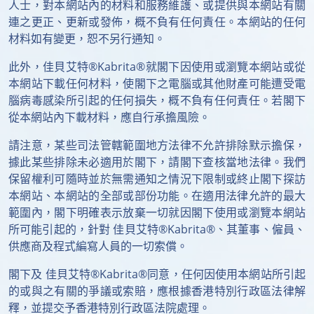
人士，對本網站內的材料和服務維護、或提供與本網站有關
連之更正、更新或發佈，概不負有任何責任。本網站的任何
材料如有變更，恕不另行通知。
此外，佳貝艾特®Kabrita®就閣下因使用或瀏覽本網站或從
本網站下載任何材料，使閣下之電腦或其他財產可能遭受電
腦病毒感染所引起的任何損失，概不負有任何責任。若閣下
從本網站內下載材料，應自行承擔風險。
請注意，某些司法管轄範圍地方法律不允許排除默示擔保，
據此某些排除未必適用於閣下，請閣下查核當地法律。我們
保留權利可隨時並於無需通知之情況下限制或終止閣下探訪
本網站、本網站的全部或部份功能。在適用法律允許的最大
範圍內，閣下明確表示放棄一切就因閣下使用或瀏覽本網站
所可能引起的，針對 佳貝艾特®Kabrita®、其董事、僱員、
供應商及程式編寫人員的一切索償。
閣下及 佳貝艾特®Kabrita®同意，任何因使用本網站所引起
的或與之有關的爭議或索賠，應根據香港特別行政區法律解
釋，並提交予香港特別行政區法院處理。