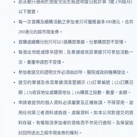
此活動只適用於由提交出生紙證明當日起計算 3歲 (36個月) 
以下寶寶。
每一次首購及續購活動之參加者只可獲贈最多100港元，合共
200港元的超市現金券。
首購或續購分別只可以1張購買單據，分單購買恕不受理。
每張出世紙或懷孕證明 ; 及單據或收貨單據只可參加活動一
次，重覆申請恕不受理。
參加者提交的證明文件必須由診所、醫院或政府機構發出。
提交的單據及收貨單據須清楚顯示 (1)訂單編號；(2)訂購日
期；(3)收貨地址或購買地址；(4)購買之段數、數量、金額。
申請者提供的個人資料必須屬實及正確無誤，不得冒用、盜
用任何第三者資料或偽造、虛報資料。如本公司對提交的資
料存疑，有權取消參加者的資格而不作另行通知，及保留追
討回所送出之超市現金券的權利。