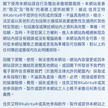
閣下使用本網站請自行及獨自承擔相關風險。本網站是基
於"現況"及"現有"的基礎上提供給閣下，據此 佳貝艾特
®Kabrita®不提供任何形成的保證，不論其為明示、暗示、
法定或以其他形式(包括默示擔保其商業適售性及適用於其他
特定用途)，包括擔保或陳述網站內之資料為完整、準確、可
信賴、及時、不侵犯第三方權利、進入本網站為暢通無阻及
網站內部沒有錯誤或沒有電腦病毒、本網站為完全可靠、任
何從本網站獲取之建議或意見為準確及可信賴等，對以上的
任何陳述或擔保均在此明確排除。
因閣下瀏覽、使用、無法使用本網站、網站內容變更或因本
網站提供之連結而瀏覽其他網站，或因閣下所發送予我們的
電子郵件信息導致我們（於適用法律允許的範圍內）採取或
未有採取行動，不論其為直接、偶然、必然、間接或懲罰性
的損害賠償、費用、損失或責任，佳貝艾特®Kabrita®或其
他參與創作、製作或提供本網站之人士概不承擔任何責任或
義務。
佳貝艾特®Kabrita®或其他參與創作、製作或提供本網站之