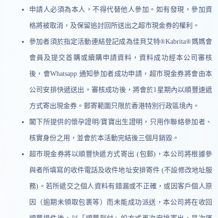
申請人必須為本人，不得代替他人參加。如有發現，參加資
格將被取消，及保留追討回所送出之超市現金券的權利。
參加者須於指定活動連結登記成為佳貝艾特®Kabrita®媽媽會
會員及
提交
首購或續購申請資料，資料成功經本公司審核
後，會Whatsapp 通知參加者成功申請，超市現金券將會由本
公司安排快遞送出。審核成功後，將會於1星期內以順豐速遞
方式寄出現金券。郵寄範圍只限於香港特別行政區境內。
閣下所提供的懷孕證明/寶寶出生證明，只用作聯絡參加者、
核實身份之用，並會於本活動完結後三個月銷毀。
超市現金券將以順豐快遞方式寄出 (包郵)，本公司將根據參
與者所填寫的收件電話及收件地址安排寄件 (不設修改地址服
務)。若所遞交之個人資料有錯漏或不正確，或因客戶個人原
因（逾期未領取包裹等）而未能成功派送，本公司將在收回