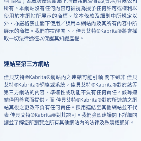
稱"商標") 皆屬澳優集團屬下海普諾凱營養品(香港)有限公司
所有。本網站沒有任何內容可被視為授予任何許可或權利以
使用於本網站所展示的商標。除本條款及細則中所規定以
外，亦嚴格禁止閣下使用╱誤用本網站內及其所有內容中所
展示的商標。我們亦提醒閣下，佳貝艾特®Kabrita®將會採
取一切法律途徑以保護其知識產權。
連結至第三方網站
佳貝艾特®Kabrita®網站內之連結可能引領 閣下到非 佳貝
艾特®Kabrita®網絡或系統，佳貝艾特®Kabrita®對於該等
第三方網站的內容、準確性或功能不負有任何責任。該等連
結僅因善意而提供，而 佳貝艾特®Kabrita®對於所連結之網
站其後之更改不負有任何責任。採用連結至其他網站並不代
表 佳貝艾特®Kabrita®對其認可。我們強烈建議閣下詳細閱
讀並了解您所瀏覽之所有其他網站內的法律及私隱權通知。