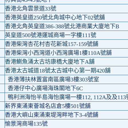
香港北角雲景道33號
香港英皇道250號北角城中心地下02號舖
香港北角英皇道386-388號北港商業大廈地下B
英皇道500號港運城商場一字樓111號
香港柴灣杏花村杏花新城157-159號舖
香港柴灣小西灣道小西灣廣場1樓110A號舖
香港鰂魚涌太古坊康橋大廈地下A舖
香港太古城道18號太古城中心第一期420舖
香港薄扶林置富南區廣場3樓303號室
香港仔中心廣場海珠閣地下6C
鴨利洲海怡半島海怡廣場一樓112, 112A及及11
新界東涌東薈城名店倉5樓501號舖
香港大嶼山東涌東堤灣畔地下3-4號舖
愉景灣商場135號