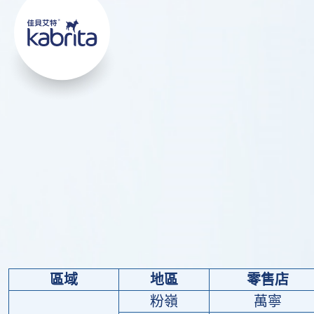
區域
地區
零售店
粉嶺
萬寧