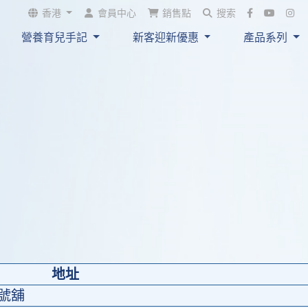
吸收+
；與母乳貼近
香港
會員中心
銷售點
搜索
中被消化，唔易形成難以
營養育兒手記
新客迎新優惠
產品系列
同
 。而且同樣
氣
便秘
和成分避免脹氣同便
開發售~
地址
1號舖