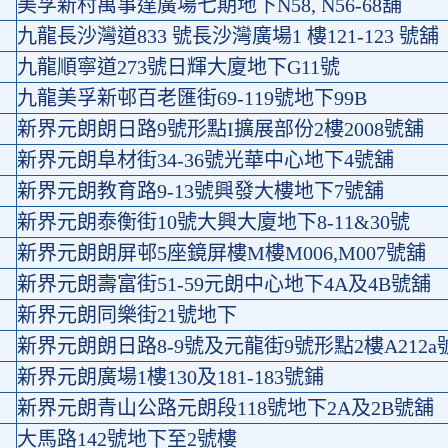
美孚新村萬事達廣場七期地下N58, N56-68舖
九龍長沙灣道833 號長沙灣廣場1 樓121-123 號舖
九龍順寧道273號日輝大廈地下G11號
九龍美孚新邨百老匯街69-119號地下99B
新界元朗朗日路9號形點I擴展部份2樓2008號舖
新界元朗阜材街34-36號光華中心地下4號舖
新界元朗教育路9-13號興發大樓地下7號舖
新界元朗泰衡街10號大興大廈地下8-11&30號
新界元朗朗屏邨5座鏡屏樓M樓M006,M007號舖
新界元朗壽富街51-59元朗中心地下4A及4B號舖
新界元朗同樂街21號地下
新界元朗朗日路8-9號及元龍街9號形點2樓A212a
新界元朗廣場1樓130及181-183號鋪
新界元朗青山公路元朗段118號地下2A及2B號舖
大馬路142號地下至2號樓