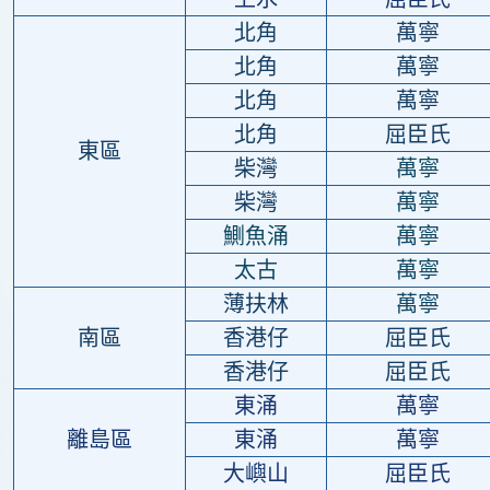
北角
萬寧
北角
萬寧
北角
萬寧
北角
屈臣氏
東區
柴灣
萬寧
柴灣
萬寧
鰂魚涌
萬寧
太古
萬寧
薄扶林
萬寧
南區
香港仔
屈臣氏
香港仔
屈臣氏
東涌
萬寧
離島區
東涌
萬寧
大嶼山
屈臣氏