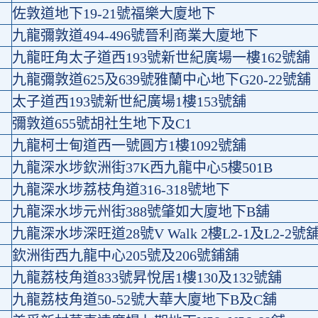
佐敦道地下19-21號福樂大廈地下
九龍彌敦道494-496號晉利商業大廈地下
九龍旺角太子道西193號新世紀廣場一樓162號舖
九龍彌敦道625及639號雅蘭中心地下G20-22號舖
太子道西193號新世紀廣場1樓153號舖
彌敦道655號胡社生地下及C1
九龍柯士甸道西一號圓方1樓1092號舖
九龍深水埗欽洲街37K西九龍中心5樓501B
九龍深水埗荔枝角道316-318號地下
九龍深水埗元州街388號肇如大廈地下B舖
九龍深水埗深旺道28號V Walk 2樓L2-1及L2-2號
欽洲街西九龍中心205號及206號鋪舖
九龍荔枝角道833號昇悅居1樓130及132號舖
九龍荔枝角道50-52號大華大廈地下B及C舖