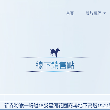
更細小°，較易被消化同
嘅 
-PA ◊ 喺腸道
#Sn2
首頁
關於我們
被吸收嘅鈣皂，可避免
脹
蘊含 
 ，親
#天然多元營養
秘
。現時在HKTVmall公
了解更多
線下銷售點
新界粉嶺一鳴道15號碧湖花園商場地下高層19-2