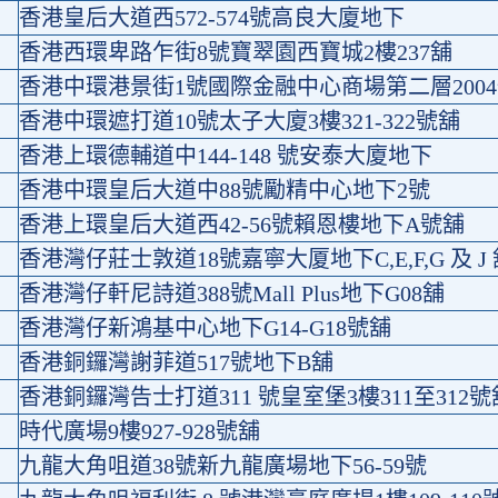
香港皇后大道西572-574號高良大廈地下
香港西環卑路乍街8號寶翠園西寶城2樓237舖
香港中環港景街1號國際金融中心商場第二層200
香港中環遮打道10號太子大廈3樓321-322號舖
香港上環德輔道中144-148 號安泰大廈地下
香港中環皇后大道中88號勵精中心地下2號
香港上環皇后大道西42-56號賴恩樓地下A號舖
香港灣仔莊士敦道18號嘉寧大厦地下C,E,F,G 及 J
香港灣仔軒尼詩道388號Mall Plus地下G08舖
香港灣仔新鴻基中心地下G14-G18號舖
香港銅鑼灣謝菲道517號地下B舖
香港銅鑼灣告士打道311 號皇室堡3樓311至312號
時代廣場9樓927-928號舖
九龍大角咀道38號新九龍廣場地下56-59號