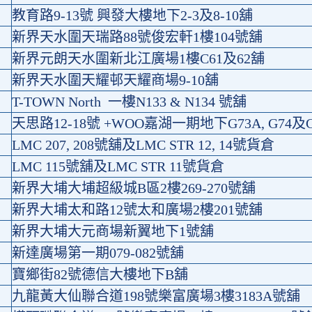
教育路9-13號 興發大樓地下2-3及8-10舖
新界天水圍天瑞路88號俊宏軒1樓104號舖
新界元朗天水圍新北江廣場1樓C61及62舖
新界天水圍天耀邨天耀商場9-10舖
T-TOWN North 一樓N133 & N134 號舖
天思路12-18號 +WOO嘉湖一期地下G73A, G74及
LMC 207, 208號舖及LMC STR 12, 14號貨倉
LMC 115號舖及LMC STR 11號貨倉
新界大埔大埔超級城B區2樓269-270號舖
新界大埔太和路12號太和廣場2樓201號舖
新界大埔大元商場新翼地下1號舖
新達廣場第一期079-082號舖
寶鄉街82號德信大樓地下B舖
九龍黃大仙聯合道198號樂富廣場3樓3183A號舖