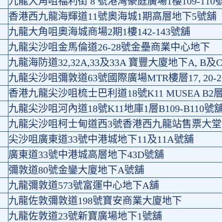
九龍大角咀福利街 8 號港灣豪庭廣場1樓109-110
香港西九龍海輝道11號奧海城1期高層地下5號舖
九龍大角咀奧海城商場2期1樓142-143號舖
九龍尖沙咀金馬倫道26-28號金壘商業中心地下
九龍海防道32,32A,33及33A 寶豐大廈地下A, B及
九龍尖沙咀彌敦道63號國際廣場MTR樓層17, 20-
香港九龍尖沙咀梳士巴利道18號K11 MUSEA B2層
九龍尖沙咀河內道18號K11地庫1層B109-B110號
九龍尖沙咀柯士甸道西3號香港西九龍站售票大堂B
尖沙咀廣東道33號中港城地下11及11A號舖
廣東道33號中港城高層地下43D號舖
彌敦道80號金鑾大廈地下A號舖
九龍彌敦道573號富運中心地下A舖
九龍佐敦彌敦道198號寶安商業大廈地下
九龍佐敦道23號新寶廣場地下1號舖