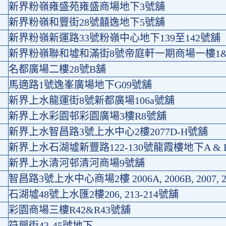
新界粉嶺雍盛苑雍盛商場地下3號舖
新界粉嶺和豐街28號囍逸地下5號舖
新界粉嶺新運路33號粉嶺中心地下139至142號舖
新界粉嶺聯和墟和滿街8號帝庭軒一期商場一樓1&
名都廣場二樓28號B舖
馬適路1號逸峯廣場地下G09號舖
新界上水龍運街8號新都廣場106a號舖
新界上水彩園邨彩園廣場3樓R8號舖
新界上水智昌路3號上水中心2樓2077D-H號舖
新界上水石湖墟新豐路122-130號龍霞樓地下A & 
新界上水清河邨清河商場9號舖
智昌路3號上水中心商場2樓 2006A, 2006B, 2007, 2
石湖墟48號上水匯2樓206, 213-214號舖
彩園商場三樓R42&R43號舖
符興街43-45號地下