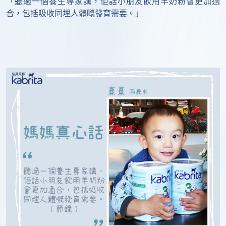
「聽過一個養生專家講，佢話小朋友飲用羊奶粉會更加適
合，包括吸收同埋人體嘅發育需要。」