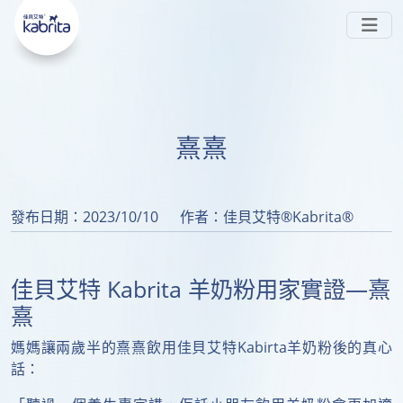
嘅 
-PA ◊ 喺腸道中被消化，唔易形成難以被吸收
#Sn2
嘅鈣皂，可避免
同
 。而且同樣蘊含 
脹氣
便秘
#天然多
 ，親和成分避免脹氣同便秘
。現時在
元營養
HKTVmall公開發售~
香港
會員中心
銷售點
搜索
了解更多
熹熹
發布日期：2023/10/10
作者：佳貝艾特®Kabrita®
佳貝艾特 Kabrita 羊奶粉用家實證—熹
熹
媽媽讓兩歲半的熹熹飲用佳貝艾特Kabirta羊奶粉後的真心
話：