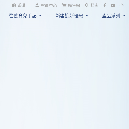
吸收+
；與母乳貼近
香港
會員中心
銷售點
搜索
中被消化，唔易形成難以
營養育兒手記
新客迎新優惠
產品系列
同
 。而且同樣
氣
便秘
和成分避免脹氣同便
開發售~