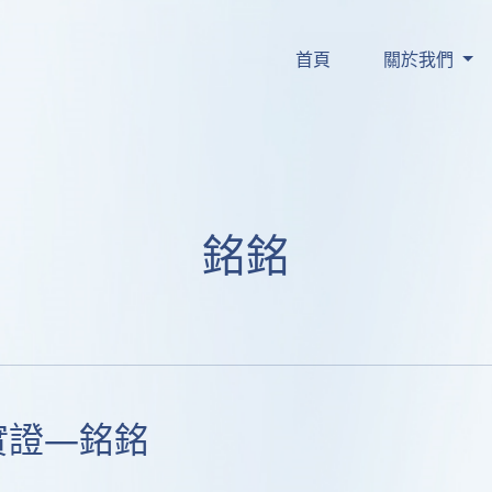
更細小°，較易被消化同
嘅 
-PA ◊ 喺腸道
#Sn2
首頁
關於我們
被吸收嘅鈣皂，可避免
脹
蘊含 
 ，親
#天然多元營養
秘
。現時在HKTVmall公
了解更多
銘銘
家實證—銘銘