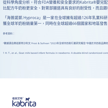
從科學角度分析，符合FDA營養和安全要求的Kabrita®嬰兒
比配方牛奶粉更安全、對胃部腸道具有良好的耐受性，而且餵
「海普諾凱 Hyproca」是一家在全球擁有超過126年乳業
獲全球羊奶粉銷量第一，同時在全球超過66個國家和地區發售。在獲
參考資料：
^數據源自弗若斯特沙利文 Frost & Sullivan "2023年全球羊奶粉行業研究報告"中基於羊
1 H. T., et al., Goat milk based infant formula in newborns: A double-blind randomized cont