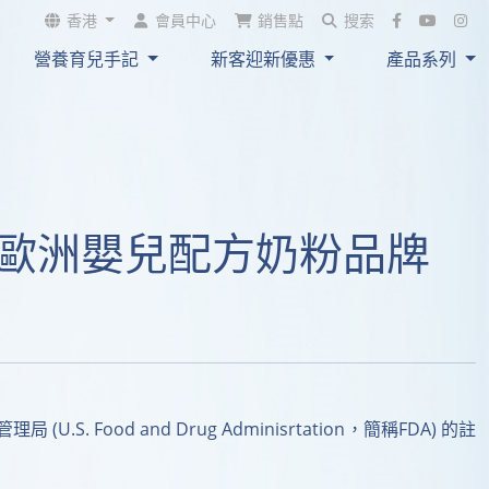
吸收+
；與母乳貼近
香港
會員中心
銷售點
搜索
中被消化，唔易形成難以
營養育兒手記
新客迎新優惠
產品系列
同
 。而且同樣
氣
便秘
和成分避免脹氣同便
開發售~
證的歐洲嬰兒配方奶粉品牌
 Food and Drug Adminisrtation，簡稱FDA) 的註