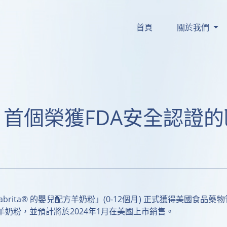
更細小°，較易被消化同
嘅 
-PA ◊ 喺腸道
#Sn2
首頁
關於我們
被吸收嘅鈣皂，可避免
脹
蘊含 
 ，親
#天然多元營養
秘
。現時在HKTVmall公
了解更多
a®｜首個榮獲FDA安全認
ta® 的嬰兒配方羊奶粉」(0-12個月) 正式獲得美國食品藥物管理局 (U.S.
奶粉，並預計將於2024年1月在美國上市銷售。