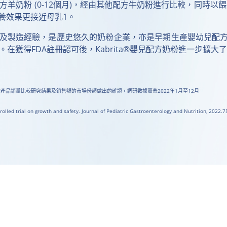
配方羊奶粉 (0-12個月)，經由其他配方牛奶粉進行比較，同時以
養效果更接近母乳1。
科研及製造經驗，是歷史悠久的奶粉企業，亦是早期生產嬰幼兒配方奶
得FDA註冊認可後，Kabrita®嬰兒配方奶粉進一步擴大了Ka
奶粉品牌的產品銷量比較研究結果及銷售額的市場份額做出的確認，調研數據覆蓋2022年1月至12月
rolled trial on growth and safety. Journal of Pediatric Gastroenterology and Nutrition, 2022.7