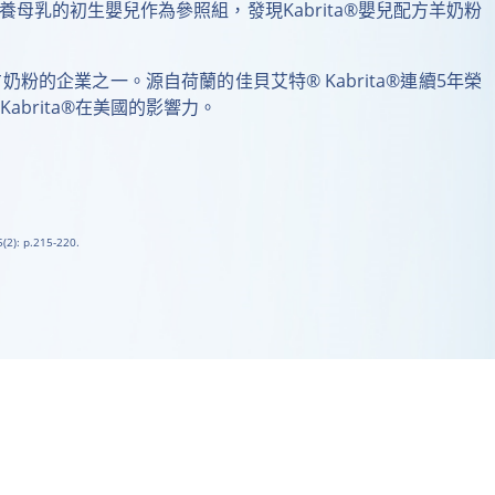
餵養母乳的初生嬰兒作為參照組，發現Kabrita®嬰兒配方羊奶粉
粉的企業之一。源自荷蘭的佳貝艾特® Kabrita®連續5年榮
brita®在美國的影響力。
5(2): p.215-220.