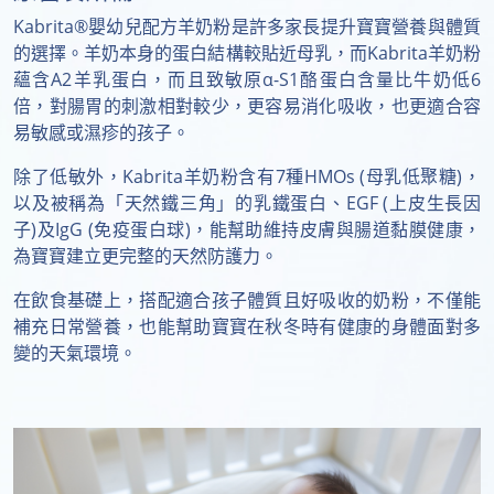
Kabrita®嬰幼兒配方羊奶粉是許多家長提升寶寶營養與體質
的選擇。羊奶本身的蛋白結構較貼近母乳，而Kabrita羊奶粉
蘊含A2羊乳蛋白，而且致敏原α-S1酪蛋白含量比牛奶低6
倍，對腸胃的刺激相對較少，更容易消化吸收，也更適合容
易敏感或濕疹的孩子。
除了低敏外，Kabrita羊奶粉含有7種HMOs (母乳低聚糖)，
以及被稱為「天然鐵三角」的乳鐵蛋白、EGF (上皮生長因
子)及IgG (免疫蛋白球)，能幫助維持皮膚與腸道黏膜健康，
為寶寶建立更完整的天然防護力。
在飲食基礎上，搭配適合孩子體質且好吸收的奶粉，不僅能
補充日常營養，也能幫助寶寶在秋冬時有健康的身體面對多
變的天氣環境。