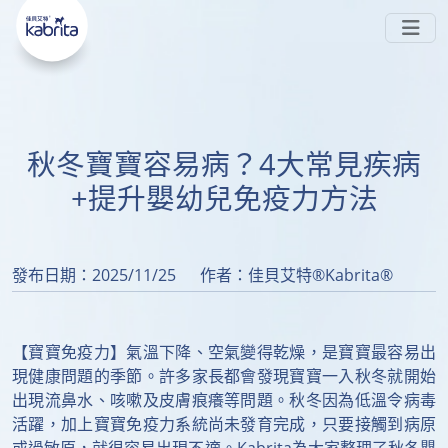
嘅 
-PA ◊ 喺腸道中被消化，唔易形成難以被吸收
#Sn2
嘅鈣皂，可避免
同
 。而且同樣蘊含 
脹氣
便秘
#天然多
 ，親和成分避免脹氣同便秘
。現時在
元營養
HKTVmall公開發售~
香港
會員中心
銷售點
搜索
了解更多
秋冬寶寶容易病？4大常見疾病
+提升嬰幼兒免疫力方法
發布日期：2025/11/25
作者：佳貝艾特®Kabrita®
【寶寶免疫力】氣溫下降、空氣變得乾燥，是寶寶最容易出
現健康問題的季節。許多家長都會發現寶寶一入秋冬就開始
出現流鼻水、咳嗽及皮膚痕癢等問題。秋冬因為低溫令病毒
活躍，加上寶寶免疫力系統尚未發育完成，只要接觸到病原