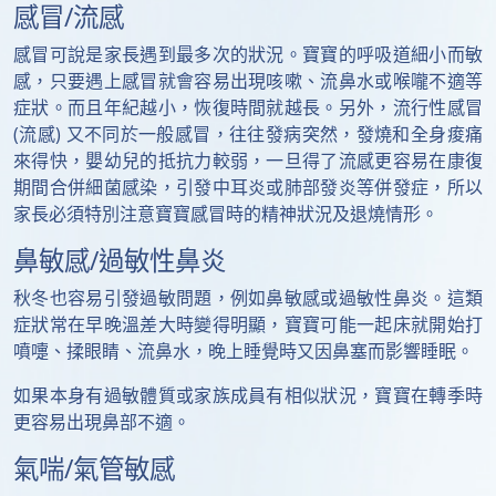
感冒/流感
感冒可說是家長遇到最多次的狀況。寶寶的呼吸道細小而敏
感，只要遇上感冒就會容易出現咳嗽、流鼻水或喉嚨不適等
症狀。而且年紀越小，恢復時間就越長。另外，流行性感冒
(流感) 又不同於一般感冒，往往發病突然，發燒和全身痠痛
來得快，嬰幼兒的抵抗力較弱，一旦得了流感更容易在康復
期間合併細菌感染，引發中耳炎或肺部發炎等併發症，所以
家長必須特別注意寶寶感冒時的精神狀況及退燒情形。
鼻敏感/過敏性鼻炎
秋冬也容易引發過敏問題，例如鼻敏感或過敏性鼻炎。這類
症狀常在早晚溫差大時變得明顯，寶寶可能一起床就開始打
噴嚏、揉眼睛、流鼻水，晚上睡覺時又因鼻塞而影響睡眠。
如果本身有過敏體質或家族成員有相似狀況，寶寶在轉季時
更容易出現鼻部不適。
氣喘/氣管敏感