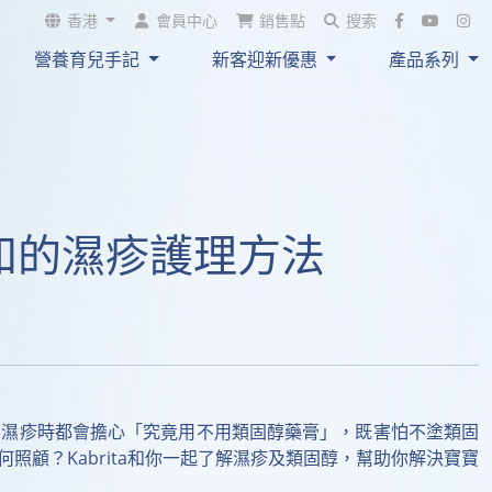
吸收+
；與母乳貼近
香港
會員中心
銷售點
搜索
中被消化，唔易形成難以
營養育兒手記
新客迎新優惠
產品系列
同
 。而且同樣
氣
便秘
和成分避免脹氣同便
開發售~
知的濕疹護理方法
寶濕疹時都會擔心「究竟用不用類固醇藥膏」，既害怕不塗類固
顧？Kabrita和你一起了解濕疹及類固醇，幫助你解決寶寶