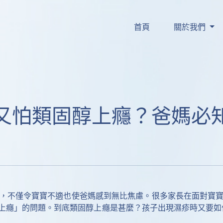
更細小°，較易被消化同
嘅 
-PA ◊ 喺腸道
#Sn2
首頁
關於我們
被吸收嘅鈣皂，可避免
脹
蘊含 
 ，親
#天然多元營養
秘
。現時在HKTVmall公
了解更多
又怕類固醇上癮？爸媽必
，不僅令寶寶不適也使爸媽感到無比焦慮。很多家長在面對寶
癮」的問題。到底類固醇上癮是甚麼？孩子出現濕疹時又要如何照