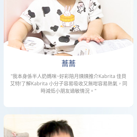
蕎蕎
"我本身係半人奶媽咪~好彩陪月姨姨推介Kabrita 佳貝
艾特!了解Kabrita 小分子容易吸收又無咁容易熱氣，同
時減低小朋友過敏情況。"