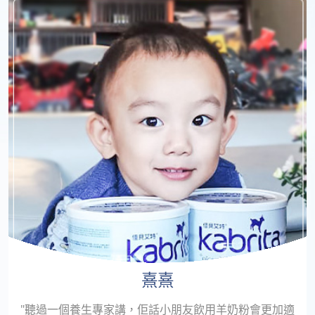
熹熹
"聽過一個養生專家講，佢話小朋友飲用羊奶粉會更加適