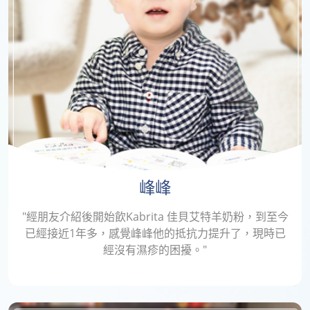
峰峰
"經朋友介紹後開始飲Kabrita 佳貝艾特羊奶粉，到至今
已經接近1年多，感覺峰峰他的抵抗力提升了，現時已
經沒有濕疹的困擾。"