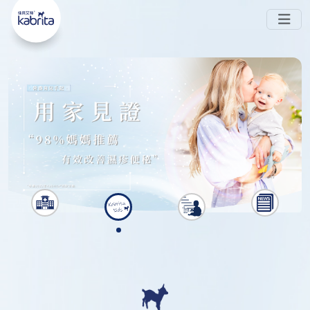
嘅 
-PA ◊ 喺腸道中被消化，唔易形成難以被吸收
#Sn2
嘅鈣皂，可避免
同
 。而且同樣蘊含 
脹氣
便秘
#天然多
 ，親和成分避免脹氣同便秘
。現時在
元營養
HKTVmall公開發售~
香港
會員中心
銷售點
搜索
了解更多