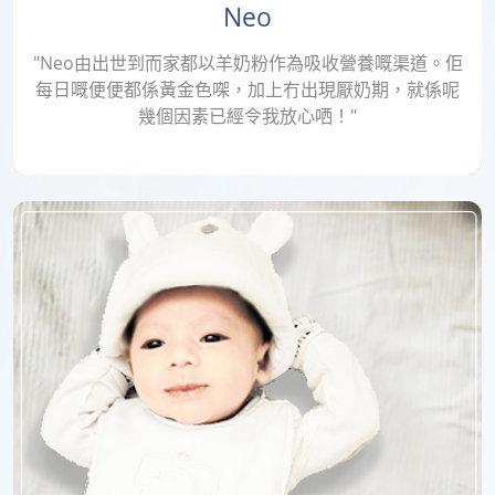
Neo
"Neo由出世到而家都以羊奶粉作為吸收營養嘅渠道。佢
每日嘅便便都係黃金色㗎，加上冇出現厭奶期，就係呢
幾個因素已經令我放心哂！"