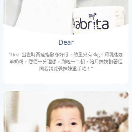
Dear
"Dear出世時黃疸指數亦好低，體重只有3kg。母乳後加
羊奶粉，便便十分理想，到咗十二朝，陪月姨姨抱著佢
同我講感覺妹妹重手咗！"