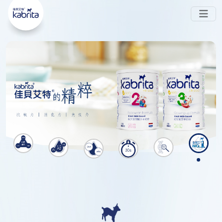
嘅 
-PA ◊ 喺腸道中被消化，唔易形成難以被吸收
#Sn2
嘅鈣皂，可避免
同
 。而且同樣蘊含 
脹氣
便秘
#天然多
 ，親和成分避免脹氣同便秘
。現時在
元營養
HKTVmall公開發售~
香港
會員中心
銷售點
搜索
了解更多